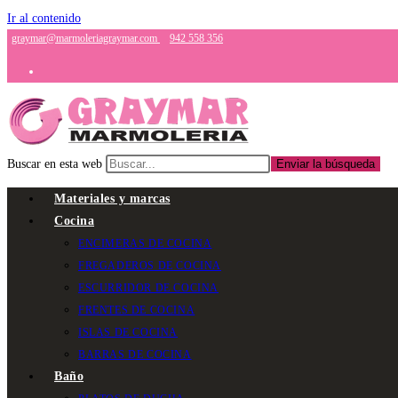
Ir al contenido
graymar@marmoleriagraymar.com
942 558 356
Buscar en esta web
Enviar la búsqueda
Materiales y marcas
Cocina
ENCIMERAS DE COCINA
FREGADEROS DE COCINA
ESCURRIDOR DE COCINA
FRENTES DE COCINA
ISLAS DE COCINA
BARRAS DE COCINA
Baño