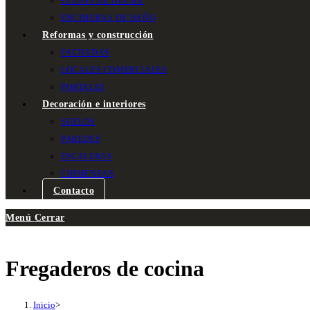
PLATOS DE DUCHA
ENCIMERAS DE BAÑO
Reformas y construcción
FACHADAS
LOCALES COMERCIALES
PORTALES
Decoración e interiores
SUELOS
PAREDES
ESCALERAS
CHIMENEAS
Contacto
Menú
Cerrar
Fregaderos de cocina
Inicio
>